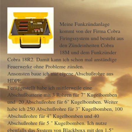
Meine Funkzündanlage
kommt von der Firma Cobra
Firingssystem und besteht aus
den Zündeinheiten Cobra
18M und dem Funkzünder
Cobra 18R2. Damit kann ich schon mal anständige
Feuerwerke ohne Probleme zünden.
Ansonsten baue ich mir eigene Abschußrohre aus
HDPE.
Fertiggestellt habe ich mittlerweile eine
Abschußbatterie mit 3 Rohren für 7" Kugelbomben
und 20 Abschußrohre für 6" Kugelbomben. Weiter
habe ich 250 Abschußrohre für 3" Kugelbomben, 100
Abschußrohre für 4" Kugelbomben und 40
Abschußrohre für 5 " Kugelbomben. Ich nutze
ebenfalls das System von Blackboxx mit den 1,5"