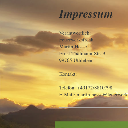
Impressum
Verantwortlich:
Feuerwerksfreak
Martin
Hesse
Ernst-Thälmann-Str.
9
99765
Uthleben
Kontakt:
Telefon: +49172/8810798
E-Mail: martin.hesse@feuerwerk