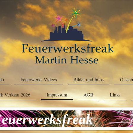
kt
Feuerwerks Videos
Bilder und Infos
Gäste
erk Verkauf 2026
Impressum
AGB
Links
rwerksfreak