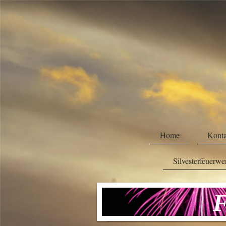
Home
Konta
Silvesterfeuerw
Feue